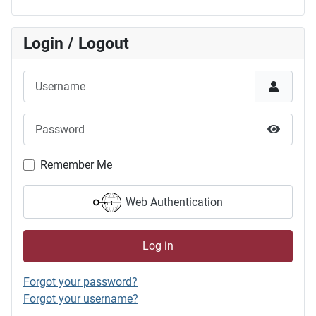
Login / Logout
Username
Password
Show P
Remember Me
Web Authentication
Log in
Forgot your password?
Forgot your username?